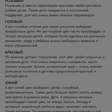
РОЗОВЫЙ
Розовыми и светло-сиреневыми красками любят рисовать
робкие детки. Такие дети нуждаются в постоянной
поддержке, для них очень важно мнение окружающих.
ГОЛУБОЙ
А вот голубые оттенки для своих рисунков выбирают
беззаботные дети. Не зря голубой цвет часто преобладает в
летних рисунках детей, которые были сделаны на школьных
каникулах, когда у ребенка много свободного времени и
мало обязанностей.
КРАСНЫЙ
По мнению детских психологов, этот цвет любят открытые и
активные дети. Они очень энергичны, напористы, часто
ломают игрушки. Кстати, интересный факт – очень многие
успешные политики в детстве предпочитали красный и
желтый цвета.
СИНИЙ
А вот синий цвет выбирают детки спокойные,
уравновешенные. Такие дети больше любят читать книжки,
чем играть в шумные игры. Дети, в рисунках которых
преобладает синий цвет, не всегда тихони. Иногда и
активный энергичный ребенок вдруг начинает рисовать
синие картинки. По мнению психологов, это говорит о том,