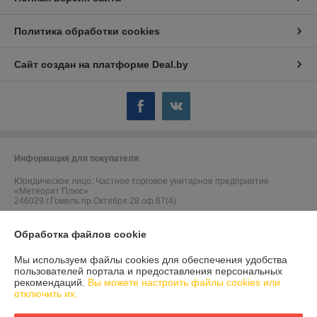
Политика обработки cookies
Сайт создан на платформе Deal.by
Информация для покупателя
Юридическое лицо:
Частное торговое унитарное предприятие
«Метеорит Плюс»
246029 г.Гомель пр.Октября 28 оф.87(4)
Регистрационный номер ЕГР: 490419299
Обработка файлов cookie
УНП: 490419299
Мы используем файлы cookies для обеспечения удобства
Регистрационный орган: Гомельский областной исполнительный
пользователей портала и предоставления персональных
комитет
рекомендаций.
Вы можете настроить файлы cookies или
отключить их.
Дата регистрации компании: 25.07.2005