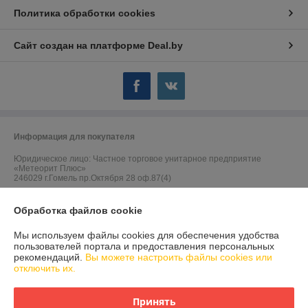
Политика обработки cookies
Сайт создан на платформе Deal.by
Информация для покупателя
Юридическое лицо:
Частное торговое унитарное предприятие
«Метеорит Плюс»
246029 г.Гомель пр.Октября 28 оф.87(4)
Регистрационный номер ЕГР: 490419299
Обработка файлов cookie
УНП: 490419299
Мы используем файлы cookies для обеспечения удобства
Регистрационный орган: Гомельский областной исполнительный
пользователей портала и предоставления персональных
комитет
рекомендаций.
Вы можете настроить файлы cookies или
отключить их.
Дата регистрации компании: 25.07.2005
Ссылка на свидетельство/лицензию
Принять