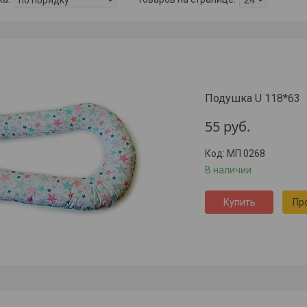
Подушка U 118*63
55
руб.
МП 0268
В наличии
Купить
Пр