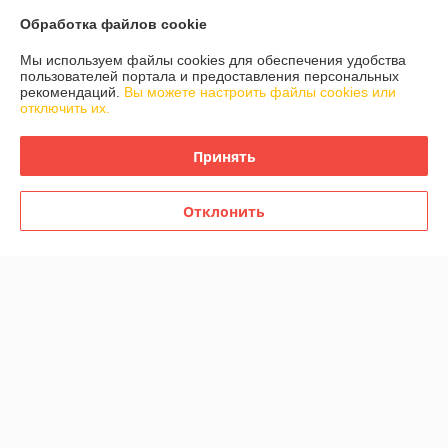
Политика обработки cookies
Обработка файлов cookie
Сайт создан на платформе Deal.by
Мы используем файлы cookies для обеспечения удобства
пользователей портала и предоставления персональных
рекомендаций.
Вы можете настроить файлы cookies или
отключить их.
Принять
Информация для покупателя
Отклонить
Юридическое лицо:
Частное торговое унитарное предприятие
«Метеорит Плюс»
246029 г.Гомель пр.Октября 28 оф.87(4)
Регистрационный номер ЕГР: 490419299
УНП: 490419299
Регистрационный орган: Гомельский областной исполнительный
комитет
Дата регистрации компании: 25.07.2005
Ссылка на свидетельство/лицензию
Ссылка на свидетельство/лицензию