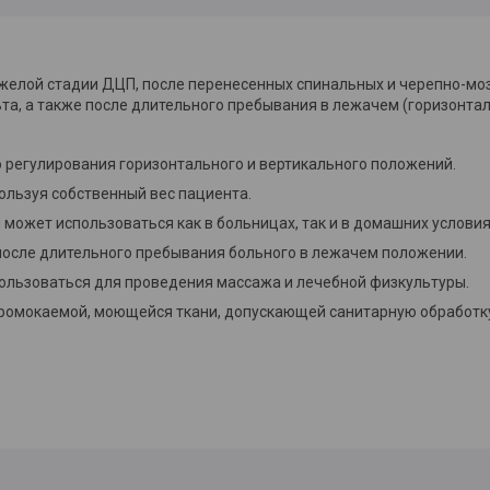
елой стадии ДЦП, после перенесенных спинальных и черепно-моз
та, а также после длительного пребывания в лежачем (горизонта
 регулирования горизонтального и вертикального положений.
ользуя собственный вес пациента.
может использоваться как в больницах, так и в домашних условия
 после длительного пребывания больного в лежачем положении.
ользоваться для проведения массажа и лечебной физкультуры.
ромокаемой, моющейся ткани, допускающей санитарную обработку 