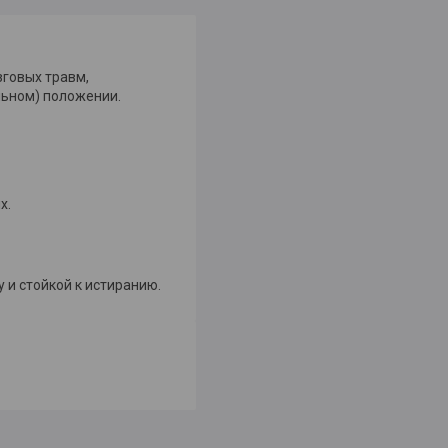
говых травм,
льном) положении.
х.
и стойкой к истиранию.