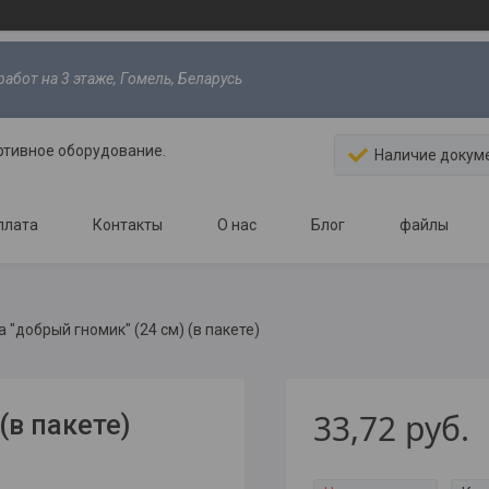
абот на 3 этаже, Гомель, Беларусь
ртивное оборудование.
Наличие докум
плата
Контакты
О нас
Блог
файлы
а "добрый гномик" (24 см) (в пакете)
33,72
руб.
(в пакете)