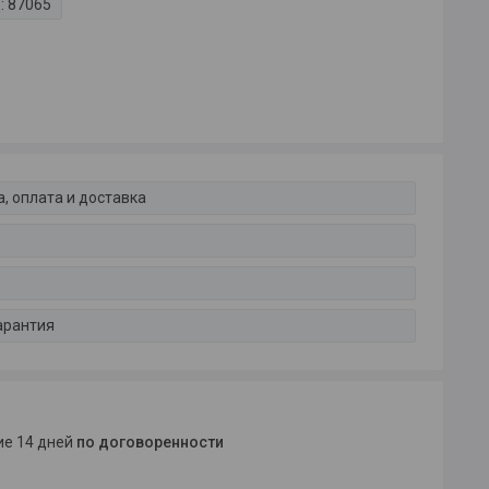
:
87065
, оплата и доставка
арантия
ние 14 дней
по договоренности