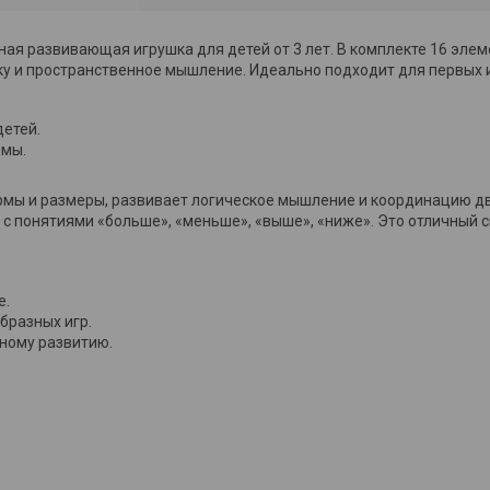
ая развивающая игрушка для детей от 3 лет. В комплекте 16 эле
ку и пространственное мышление. Идеально подходит для первых и
детей.
рмы.
ормы и размеры, развивает логическое мышление и координацию д
 с понятиями «больше», «меньше», «выше», «ниже». Это отличный с
е.
бразных игр.
чному развитию.