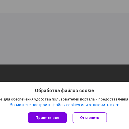
Обработка файлов cookie
s для обеспечения удобства пользователей портала и предоставления
Вы можете настроить файлы cookies или отключить их.
Принять все
Отклонить
Сайт создан на платформе Deal.by
Политика обработки файлов cookies
ЧУП «Метеорит Плюс» |
Пожаловаться на контент