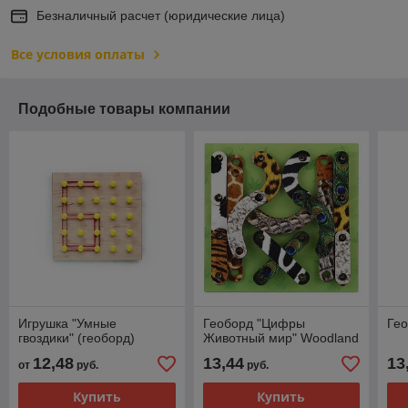
Безналичный расчет (юридические лица)
Все условия оплаты
Подобные товары компании
Игрушка "Умные
Геоборд "Цифры
Гео
гвоздики" (геоборд)
Животный мир" Woodland
12,48
13,44
13
от
руб.
руб.
Купить
Купить