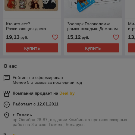
Кто что ест?
Зоопарк Головоломка
Мил
Развивающая доска
рамка-вкладыш Доманом
игр
19,13
15,12
13
руб.
руб.
Купить
Купить
О нас
Рейтинг не сформирован
Менее 5 отзывов за последний год
Компания продает на
Deal.by
Работает с 12.01.2011
г. Гомель
пр.Октября 28-87, в здании Комбината противопожарных
работ на 3 этаже, Гомель, Беларусь