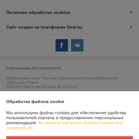
Политика обработки cookies
Сайт создан на платформе Deal.by
Информация для покупателя
Юридическое лицо:
Частное торговое унитарное предприятие
«Метеорит Плюс»
246029 г.Гомель пр.Октября 28 оф.87(4)
Регистрационный номер ЕГР: 490419299
Обработка файлов cookie
УНП: 490419299
Мы используем файлы cookies для обеспечения удобства
Регистрационный орган: Гомельский областной исполнительный
пользователей портала и предоставления персональных
комитет
рекомендаций.
Вы можете настроить файлы cookies или
отключить их.
Дата регистрации компании: 25.07.2005