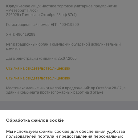
Юридическое лицо:
Частное торговое унитарное предприятие
«Метеорит Плюс»
246029 г.Гомель пр.Октября 28 оф.87(4)
Регистрационный номер ЕГР: 490419299
УНП: 490419299
Регистрационный орган: Гомельский областной исполнительный
комитет
Дата регистрации компании: 25.07.2005
Ссылка на свидетельство/лицензию
Ссылка на свидетельство/лицензию
Местонахождение книги жалоб и предложений: пр.Октября 28-87, в
здании Комбината противопожарных работ на 3 этаже
Обработка файлов cookie
Мы используем файлы cookies для обеспечения удобства
пользователей портала и предоставления персональных