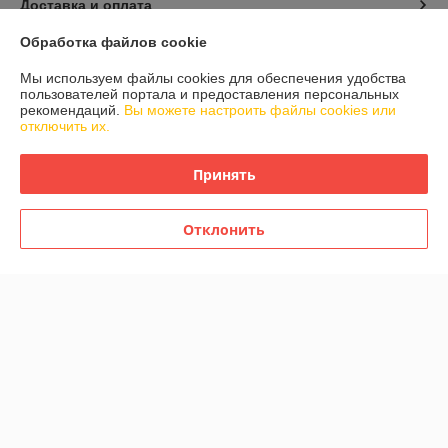
Доставка и оплата
Обработка файлов cookie
График работы
Мы используем файлы cookies для обеспечения удобства
пользователей портала и предоставления персональных
Полная версия сайта
рекомендаций.
Вы можете настроить файлы cookies или
отключить их.
Политика обработки cookies
Принять
Сайт создан на платформе Deal.by
Отклонить
Информация для покупателя
Юридическое лицо:
Частное торговое унитарное предприятие
«Метеорит Плюс»
246029 г.Гомель пр.Октября 28 оф.87(4)
Регистрационный номер ЕГР: 490419299