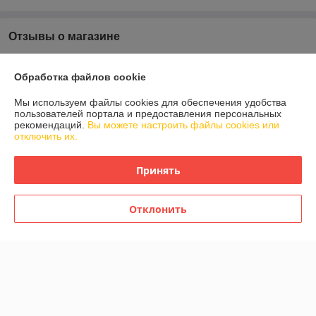
Отзывы о магазине
77 отзывов за всё время
Обработка файлов cookie
Покупатель
05.06.2026
Мы используем файлы cookies для обеспечения удобства
пользователей портала и предоставления персональных
Отлично
рекомендаций.
Вы можете настроить файлы cookies или
отключить их.
Покупатель
10.01.2026
Принять
Отлично
Показать все отзывы
Отклонить
О нас
Контакты
Доставка и оплата