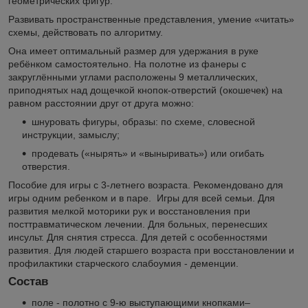
геометрических фигур.
Развивать пространственные представления, умение «читать»
схемы, действовать по алгоритму.
Она имеет оптимальный размер для удержания в руке
ребёнком самостоятельно. На полотне из фанеры с
закруглёнными углами расположены 9 металлических,
приподнятых над дощечкой кнопок-отверстий (окошечек) на
равном расстоянии друг от друга можно:
шнуровать фигуры, образы: по схеме, словесной
инструкции, замыслу;
продевать («нырять» и «выныривать») или огибать
отверстия.
Пособие для игры с 3-летнего возраста. Рекомендовано для
игры одним ребенком и в паре. Игры для всей семьи. Для
развития мелкой моторики рук и восстановления при
посттравматическом лечении. Для больных, перенесших
инсульт. Для снятия стресса. Для детей с особенностями
развития. Для людей старшего возраста при восстановлении и
профилактики старческого слабоумия - деменции.
Состав
поле - полотно с 9-ю выступающими кнопками–