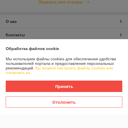
Показать все отзывы
О нас
Контакты
Доставка и оплата
Обработка файлов cookie
Мы используем файлы cookies для обеспечения удобства
График работы
пользователей портала и предоставления персональных
рекомендаций.
Вы можете настроить файлы cookies или
отключить их.
Полная версия сайта
Принять
Политика обработки cookies
Отклонить
Сайт создан на платформе Deal.by