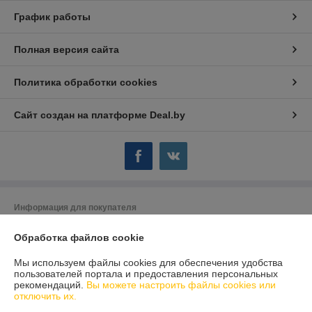
График работы
Полная версия сайта
Политика обработки cookies
Сайт создан на платформе Deal.by
Информация для покупателя
Юридическое лицо:
Частное торговое унитарное предприятие
Обработка файлов cookie
«Метеорит Плюс»
246029 г.Гомель пр.Октября 28 оф.87(4)
Мы используем файлы cookies для обеспечения удобства
Регистрационный номер ЕГР: 490419299
пользователей портала и предоставления персональных
рекомендаций.
Вы можете настроить файлы cookies или
УНП: 490419299
отключить их.