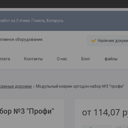
абот на 3 этаже, Гомель, Беларусь
ртивное оборудование.
Наличие докум
плата
Контакты
О нас
Блог
файлы
сажные дорожки
Модульный коврик ортодон набор №3 "профи"
от
114,07
р
бор №3 "Профи"