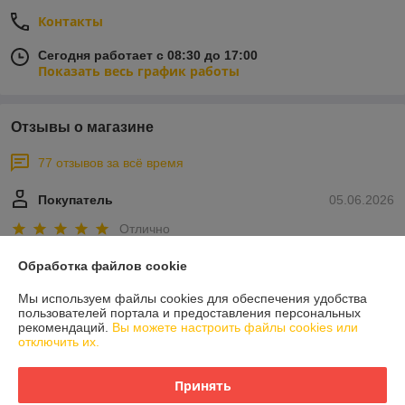
Контакты
Сегодня работает с 08:30 до 17:00
Показать весь график работы
Отзывы о магазине
77 отзывов за всё время
Покупатель
05.06.2026
Отлично
Обработка файлов cookie
Покупатель
10.01.2026
Мы используем файлы cookies для обеспечения удобства
Отлично
пользователей портала и предоставления персональных
рекомендаций.
Вы можете настроить файлы cookies или
Показать все отзывы
отключить их.
Принять
О нас