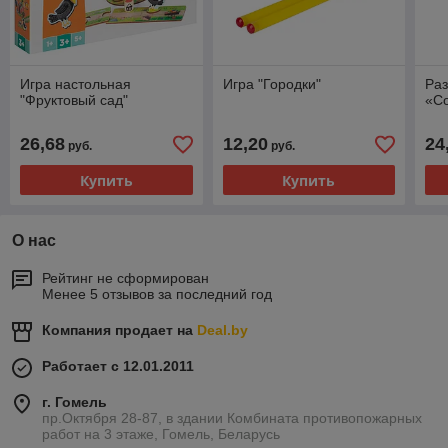
Игра настольная
Игра "Городки"
Ра
"Фруктовый сад"
«С
26,68
12,20
24
руб.
руб.
Купить
Купить
О нас
Рейтинг не сформирован
Менее 5 отзывов за последний год
Компания продает на
Deal.by
Работает с 12.01.2011
г. Гомель
пр.Октября 28-87, в здании Комбината противопожарных
работ на 3 этаже, Гомель, Беларусь