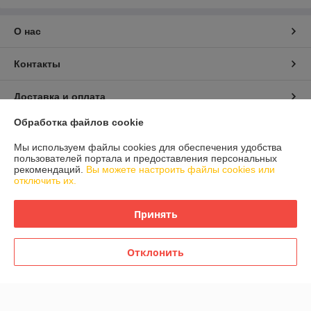
О нас
Контакты
Доставка и оплата
Обработка файлов cookie
График работы
Мы используем файлы cookies для обеспечения удобства
пользователей портала и предоставления персональных
Полная версия сайта
рекомендаций.
Вы можете настроить файлы cookies или
отключить их.
Политика обработки cookies
Принять
Сайт создан на платформе Deal.by
Отклонить