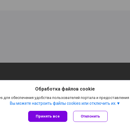
Обработка файлов cookie
s для обеспечения удобства пользователей портала и предоставления
Вы можете настроить файлы cookies или отключить их.
Принять все
Отклонить
Сайт создан на платформе Deal.by
Политика обработки файлов cookies
ЧУП «Метеорит Плюс» |
Пожаловаться на контент