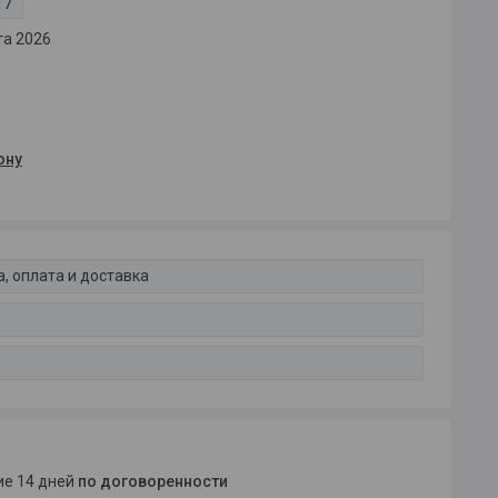
17
та 2026
ону
, оплата и доставка
ние 14 дней
по договоренности