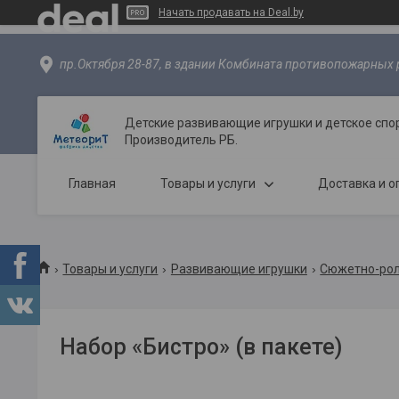
Начать продавать на Deal.by
пр.Октября 28-87, в здании Комбината противопожарных р
Детские развивающие игрушки и детское спо
Производитель РБ.
Главная
Товары и услуги
Доставка и о
Товары и услуги
Развивающие игрушки
Сюжетно-рол
Набор «Бистро» (в пакете)