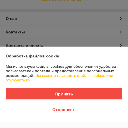
О нас
Контакты
Доставка и оплата
Обработка файлов cookie
График работы
Мы используем файлы cookies для обеспечения удобства
пользователей портала и предоставления персональных
Полная версия сайта
рекомендаций.
Вы можете настроить файлы cookies или
отключить их.
Политика обработки cookies
Принять
Сайт создан на платформе Deal.by
Отклонить