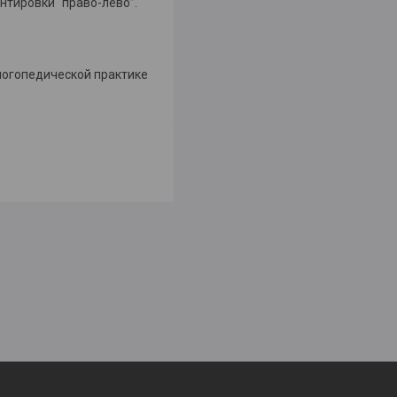
нтировки “право-лево”.
логопедической практике