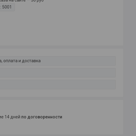
за на сайте — 30 руб
:
5001
, оплата и доставка
ние 14 дней
по договоренности