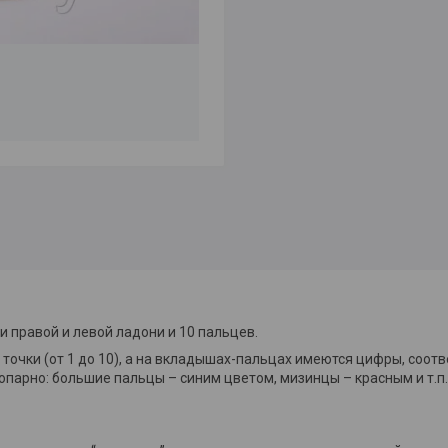
 правой и левой ладони и 10 пальцев.
точки (от 1 до 10), а на вкладышах-пальцах имеются цифры, соот
парно: большие пальцы – синим цветом, мизинцы – красным и т.п