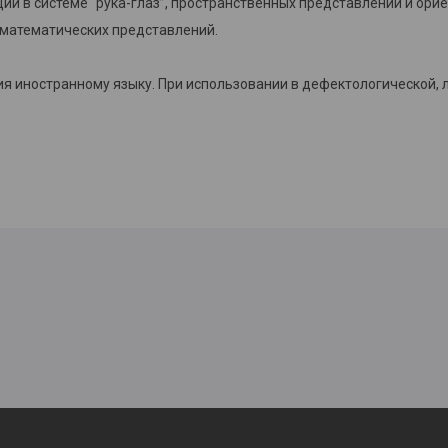
и в системе “рука-глаз”, пространственных представлений и орие
 математических представлений.
я иностранному языку. При использовании в дефектологической, 