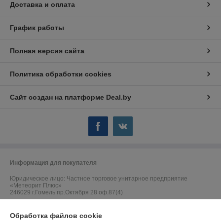
Доставка и оплата
График работы
Полная версия сайта
Политика обработки cookies
Сайт создан на платформе Deal.by
Информация для покупателя
Юридическое лицо:
Частное торговое унитарное предприятие
«Метеорит Плюс»
246029 г.Гомель пр.Октября 28 оф.87(4)
Регистрационный номер ЕГР: 490419299
Обработка файлов cookie