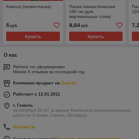
Клипса (палка+палка)
Палка гимнастическая
Пал
150 см (для
11
вертикальных стоек)
5
8,64
7,
руб.
руб.
Купить
Купить
О нас
Рейтинг не сформирован
Менее 5 отзывов за последний год
Компания продает на
Deal.by
Работает с 12.01.2011
г. Гомель
пр.Октября 28-87, в здании Комбината противопожарных
работ на 3 этаже, Гомель, Беларусь
Контакты
Показать весь график работы