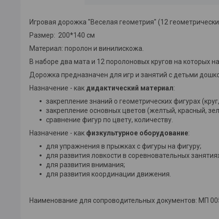
Игровая дорожка "Веселая геометрия" (12 геометрических
Размер: 200*140 см
Материал: поролон и винилискожа.
В наборе два мата и 12 поролоновых кругов на которых 
Дорожка предназначен для игр и занятий с детьми дошко
Назначение - как
дидактический материал
:
закрепление знаний о геометрических фигурах (круг,
закрепление основных цветов (желтый, красный, зел
сравнение фигур по цвету, количеству.
Назначение - как
физкультурное оборудование
:
для упражнения в прыжках с фигуры на фигуру;
для развития ловкости в соревновательных занятиях
для развития внимания;
для развития координации движения.
Наименование для сопроводительных документов: МП 005