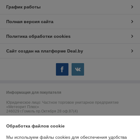
График работы
Полная версия сайта
Политика обработки cookies
Сайт создан на платформе Deal.by
Информация для покупателя
Юридическое лицо:
Частное торговое унитарное предприятие
«Метеорит Плюс»
246029 г.Гомель пр.Октября 28 оф.87(4)
Регистрационный номер ЕГР: 490419299
Обработка файлов cookie
УНП: 490419299
Мы используем файлы cookies для обеспечения удобства