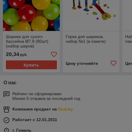
Шарики для сухого
Горка для шариков,
Наб
бассейна Ø7,8 (80шт)
набор №1 (в пакете)
пак
(набор шаров)
20,34
руб.
Цену уточняйте
Це
Купить
О нас
Рейтинг не сформирован
Менее 5 отзывов за последний год
Компания продает на
Deal.by
Работает с 12.01.2011
г. Гомель