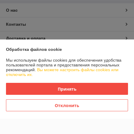
О нас
Контакты
Доставка и оплата
Обработка файлов cookie
График работы
Мы используем файлы cookies для обеспечения удобства
пользователей портала и предоставления персональных
Полная версия сайта
рекомендаций.
Вы можете настроить файлы cookies или
отключить их.
Политика обработки cookies
Принять
Сайт создан на платформе Deal.by
Отклонить