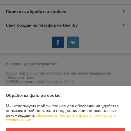
Политика обработки cookies
Сайт создан на платформе Deal.by
Информация для покупателя
Юридическое лицо:
Частное торговое унитарное предприятие
«Метеорит Плюс»
246029 г.Гомель пр.Октября 28 оф.87(4)
Регистрационный номер ЕГР: 490419299
Обработка файлов cookie
УНП: 490419299
Мы используем файлы cookies для обеспечения удобства
Регистрационный орган: Гомельский областной исполнительный
пользователей портала и предоставления персональных
комитет
рекомендаций.
Вы можете настроить файлы cookies или
отключить их.
Дата регистрации компании: 25.07.2005