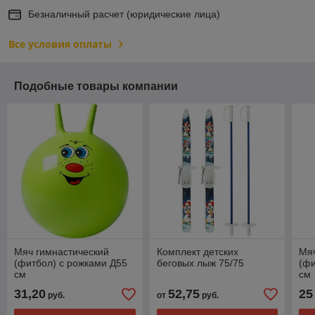
Безналичный расчет (юридические лица)
Все условия оплаты
Подобные товары компании
Мяч гимнастический
Комплект детских
Мяч
(фитбол) с рожками Д55
беговых лыж 75/75
(фи
см
см
31,20
52,75
25
руб.
от
руб.