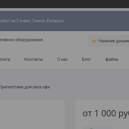
абот на 3 этаже, Гомель, Беларусь
ртивное оборудование.
Наличие докум
плата
Контакты
О нас
Блог
файлы
Препятствие для зала лфк
от
1 000
ру