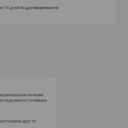
ние 14 дней
по договоренности
ункциональном лечении
ки подъема ног и навыка
асстояниях друг от