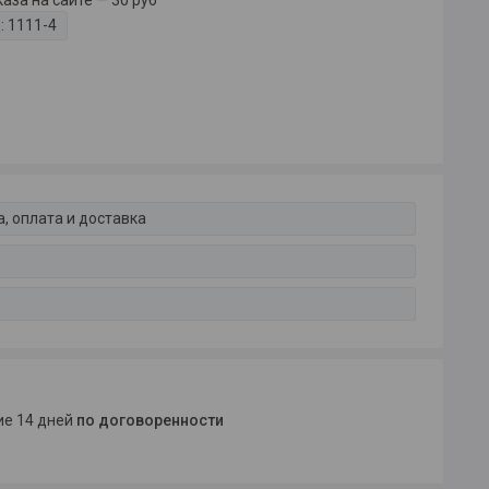
за на сайте — 30 руб
:
1111-4
, оплата и доставка
ние 14 дней
по договоренности