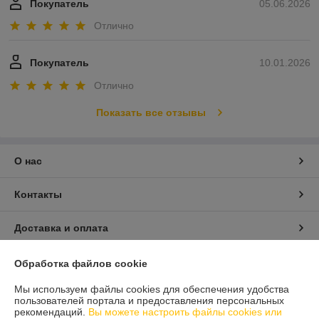
Покупатель
05.06.2026
Отлично
Покупатель
10.01.2026
Отлично
Показать все отзывы
О нас
Контакты
Доставка и оплата
График работы
Обработка файлов cookie
Мы используем файлы cookies для обеспечения удобства
Полная версия сайта
пользователей портала и предоставления персональных
рекомендаций.
Вы можете настроить файлы cookies или