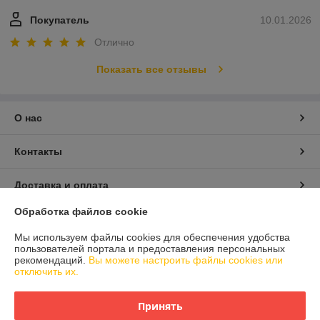
Покупатель
10.01.2026
Отлично
Показать все отзывы
О нас
Контакты
Доставка и оплата
Обработка файлов cookie
График работы
Мы используем файлы cookies для обеспечения удобства
пользователей портала и предоставления персональных
Полная версия сайта
рекомендаций.
Вы можете настроить файлы cookies или
отключить их.
Политика обработки cookies
Принять
Сайт создан на платформе Deal.by