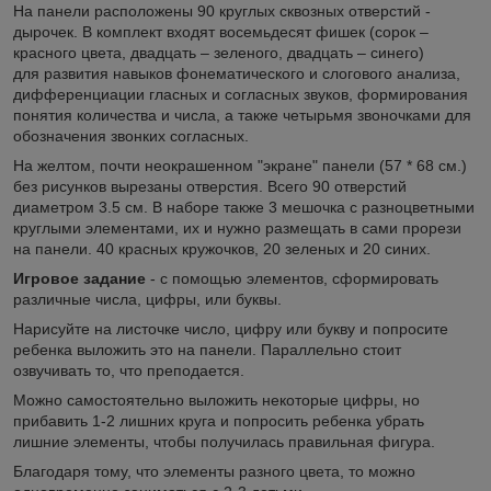
На панели расположены 90 круглых сквозных отверстий -
дырочек. В комплект входят восемьдесят фишек (сорок –
красного цвета, двадцать – зеленого, двадцать – синего)
для развития навыков фонематического и слогового анализа,
дифференциации гласных и согласных звуков, формирования
понятия количества и числа, а также четырьмя звоночками для
обозначения звонких согласных.
На желтом, почти неокрашенном "экране" панели (57 * 68 см.)
без рисунков вырезаны отверстия. Всего 90 отверстий
диаметром 3.5 см. В наборе также 3 мешочка с разноцветными
круглыми элементами, их и нужно размещать в сами прорези
на панели. 40 красных кружочков, 20 зеленых и 20 синих.
Игровое задание
- с помощью элементов, сформировать
различные числа, цифры, или буквы.
Нарисуйте на листочке число, цифру или букву и попросите
ребенка выложить это на панели. Параллельно стоит
озвучивать то, что преподается.
Можно самостоятельно выложить некоторые цифры, но
прибавить 1-2 лишних круга и попросить ребенка убрать
лишние элементы, чтобы получилась правильная фигура.
Благодаря тому, что элементы разного цвета, то можно