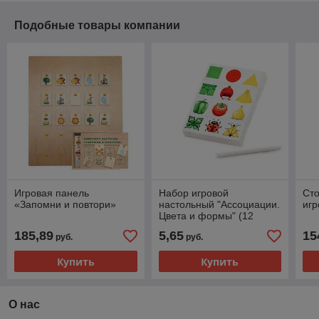
Подобные товары компании
Игровая панель
Набор игровой
Сто
«Запомни и повтори»
настольный "Ассоциации.
игр
Цвета и формы" (12
элементов) (в пакете)
185,89
5,65
15
руб.
руб.
Купить
Купить
О нас