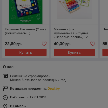
Карточки Растения (2 шт.)
Металлофон
Пл
(Логико-малыш)
музыкальная игрушка
«Весёлые песни», 12
тонов, карточки с
22,80
40,30
55
руб.
руб.
песнями
Купить
Купить
О нас
Рейтинг не сформирован
Менее 5 отзывов за последний год
Компания продает на
Deal.by
Работает с 12.01.2011
г. Гомель