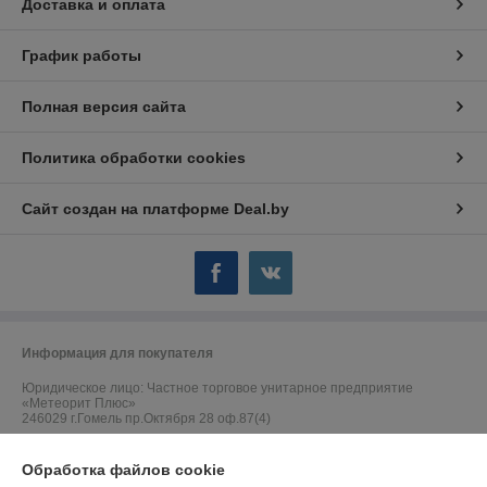
Доставка и оплата
График работы
Полная версия сайта
Политика обработки cookies
Сайт создан на платформе Deal.by
Информация для покупателя
Юридическое лицо:
Частное торговое унитарное предприятие
«Метеорит Плюс»
246029 г.Гомель пр.Октября 28 оф.87(4)
Регистрационный номер ЕГР: 490419299
Обработка файлов cookie